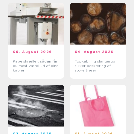
06. August 2026
04. August 2026
Kabelskræller: sådan får
Topkabning slangerup
du mest værdi ud af dine
sikker beskæring af
kabler
store træer
02. August 2026
01. August 2026