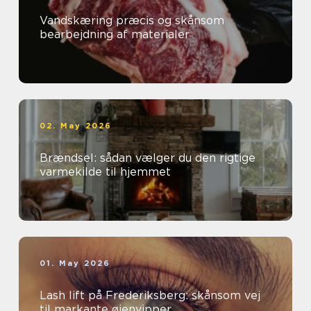
Vandskæring præcis og skånsom
bearbejdning af materialer
02. May 2026
Brændsel: sådan vælger du den rigtige
varmekilde til hjemmet
01. May 2026
Lash lift på Frederiksberg: skånsom vej
til markante øjenvipper