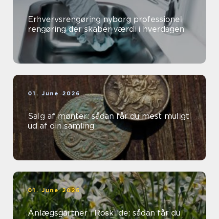
Erhvervsrengøring nyborg professionel
rengøring der skaber værdi i hverdagen
01. June 2026
Salg af mønter: sådan får du mest muligt
ud af din samling
01. June 2026
Anlægsgartner i Roskilde: sådan får du