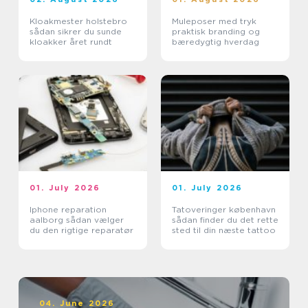
Kloakmester holstebro
Muleposer med tryk
sådan sikrer du sunde
praktisk branding og
kloakker året rundt
bæredygtig hverdag
01. July 2026
01. July 2026
Iphone reparation
Tatoveringer københavn
aalborg sådan vælger
sådan finder du det rette
du den rigtige reparatør
sted til din næste tattoo
04. June 2026