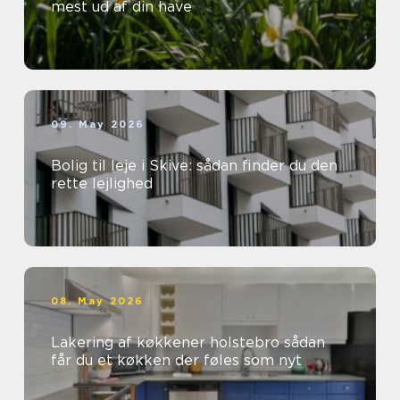
mest ud af din have
09. May 2026
Bolig til leje i Skive: sådan finder du den
rette lejlighed
08. May 2026
Lakering af køkkener holstebro sådan
får du et køkken der føles som nyt