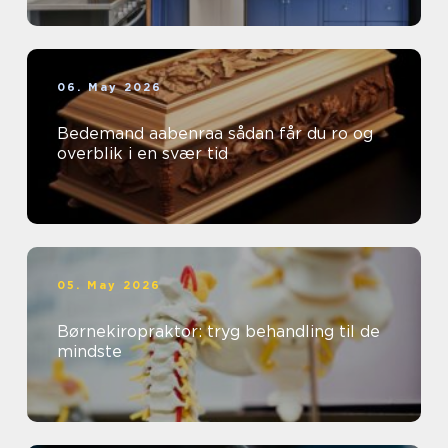
06. May 2026
Bedemand aabenraa sådan får du ro og
overblik i en svær tid
05. May 2026
Børnekiropraktor: tryg behandling til de
mindste