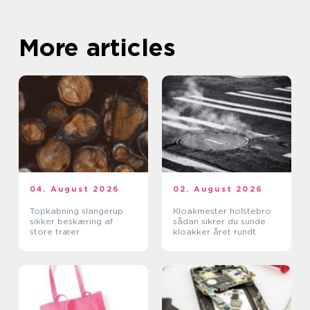
More articles
04. August 2026
02. August 2026
Topkabning slangerup
Kloakmester holstebro
sikker beskæring af
sådan sikrer du sunde
store træer
kloakker året rundt