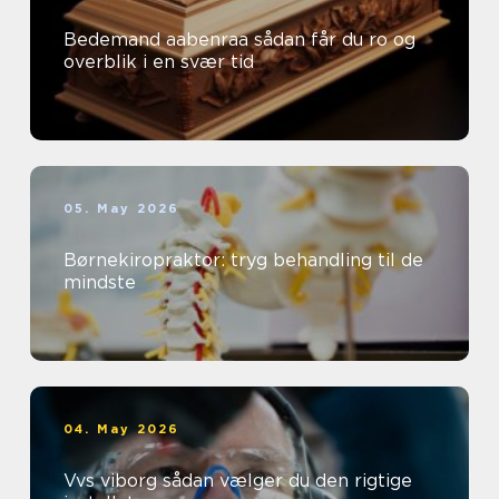
Bedemand aabenraa sådan får du ro og
overblik i en svær tid
05. May 2026
Børnekiropraktor: tryg behandling til de
mindste
04. May 2026
Vvs viborg sådan vælger du den rigtige