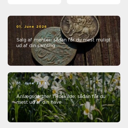
værdi i hverdagen
01. June 2026
Salg af mønter: sådan får du mest muligt
ud af din samling
01. June 2026
Anlægsgartner i Roskilde: sådan får du
mest ud af din have